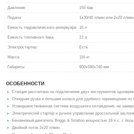
Давление:
155 бар
Подача:
1x30/40 л/мин или 2х20 л/мин
Емкость гидравлического резервуара
16 л
Емкость топливного бака
22 л
Электростартер:
Есть
Масса:
116 кг
Габариты:
900х590х740 мм
ОСОБЕННОСТИ
Станция рассчитана на подключение двух инструментов одноврем
Откидная ручка и большие колеса для удобного перемещения по
Усовершенствованная система воздушного охлаждения, не замерз
Электрический стартер и ручное управление дроссельной заслонк
Бензиновый двигатель Briggs & Stratton мощностью 18 л.с. с бо
Двойной поток 2x20 л/мин.