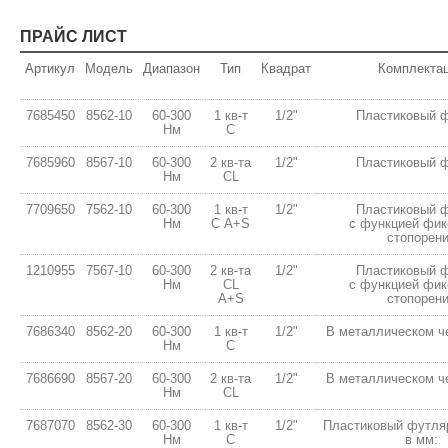
ПРАЙС ЛИСТ
Артикул
Модель
Диапазон
Тип
Квадрат
Комплекта
7685450
8562-10
60-300
1 кв-т
1/2"
Пластиковый 
Нм
С
7685960
8567-10
60-300
2 кв-тa
1/2"
Пластиковый 
Нм
СL
7709650
7562-10
60-300
1 кв-т
1/2"
Пластиковый 
Нм
С A+S
с функцией фик
стопорен
1210955
7567-10
60-300
2 кв-тa
1/2"
Пластиковый 
Нм
СL
с функцией фик
A+S
стопорен
7686340
8562-20
60-300
1 кв-т
1/2"
В металлическом ч
Нм
С
7686690
8567-20
60-300
2 кв-тa
1/2"
В металлическом ч
Нм
СL
7687070
8562-30
60-300
1 кв-т
1/2"
Пластиковый футля
Нм
С
в мм: