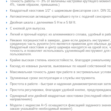
Точность работы +/- 3% от величины настройки крутящего момент
4%, таким образом, превышена.)
Квадратный хвостовик 1/2" с шариковым фиксатором согл. DIN 3120
Автоматическая активация кратчайшего пути с подачей сенсорного
Двойная шкала с делениями 5 Н·м и 5 lbf·ft.
С кнопкой для выпуска.
Легкий и прочный корпус из алюминиевого сплава, удобный в раб
Никаких погрешностей в замерах, даже если держать инструмент 
срединную часть рукояти (что является правилом для обычных д
Квадратный хвостовик и центр шарнира находятся на одной оси, 
точность и позволяет использовать удлиняющий инструмент для 
пользователя.
Крайне высокая степень износостойкости, благодаря уникальном
Каскад из кованых рычагов, выкованных по нашей собственной те
Максимальная точность даже при работе в экстремальных услови
Удлиненные сроки эксплуатации и службы инструмента.
Простота в работе - быстрая и надежная динамометрическая затя
Простота регулировки, благодаря удобной кнопке, предупреждающ
Одинарный или двойной квадратные хвостовики (последний обесп
направлениях).
Модели с индексом A+S оснащаются фиксацией заданного значен
заказе указывайте необходимый момент).