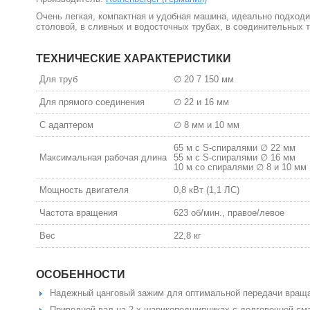
Очень легкая, компактная и удобная машина, идеально подходит
столовой, в сливных и водосточных трубах, в соединительных 
ТЕХНИЧЕСКИЕ ХАРАКТЕРИСТИКИ
Для труб
∅ 20 7 150 мм
Для прямого соединения
∅ 22 и 16 мм
С адаптером
∅ 8 мм и 10 мм
65 м с S-спиралями ∅ 22 мм
Maксимальная рабочая длина
55 м с S-спиралями ∅ 16 мм
10 м со спиралями ∅ 8 и 10 мм
Мощность двигателя
0,8 кВт (1,1 ЛС)
Частота вращения
623 об/мин., правое/левое
Вес
22,8 кг
ОСОБЕННОСТИ
Надежный цанговый зажим для оптимальной передачи враща
Приводной вал на 2-х шарикоподшипниках с долговечной сма