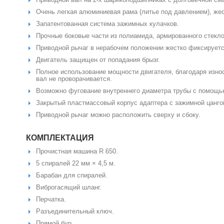
Очень легкая алюминиевая рама (литье под давлением), жес
Запатентованная система зажимных кулачков.
Прочные боковые части из полиамида, армированного стекл
Приводной рычаг в нерабочем положении жестко фиксируетс
Двигатель защищен от попадания брызг.
Полное использование мощности двигателя, благодаря изно
вал не проворачивается.
Возможно фугование внутреннего диаметра трубы с помощью
Закрытый пластмассовый корпус адаптера с зажимной цангой
Приводной рычаг можно расположить сверху и сбоку.
КОМПЛЕКТАЦИЯ
Прочистная машина R 650.
5 спиралей 22 мм × 4,5 м.
Барабан для спиралей.
Виброгасящий шланг.
Перчатка.
Разъединительный ключ.
Прямой бур.