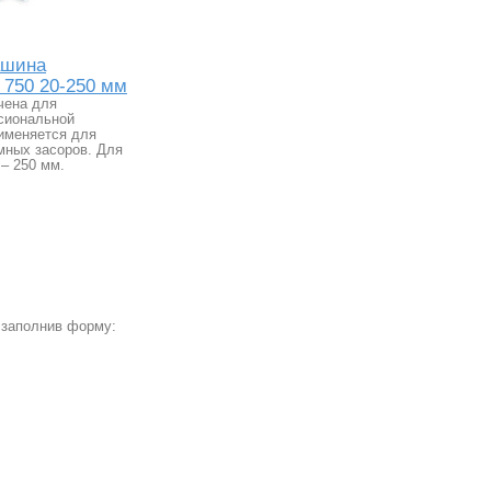
ашина
 750 20-250 мм
чена для
сиональной
рименяется для
мных засоров. Для
– 250 мм.
 заполнив форму: