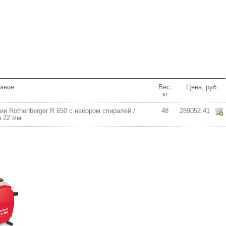
ание
Вес,
Цена, руб
кг
и Rothenberger R 650 с набором спиралей /
48
289052.41
а 22 мм