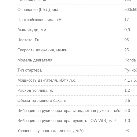
Основание (ШхД), мм
500x5
Центробежная сила, кН
17
Амплитуда, мм
0,9
Частота, Гц
95
Скорость движения, м/мин
25
Модель двигателя
Honda
Тип стартера
Ручно
Мощность двигателя, кВт / л.с.
4,1 / 5
Расход топлива, л/ч
1,2
Объем топливного бака, л
3,6
Вибрация на руки оператора, стандартная рукоять, м/с²
6,0
Вибрация на руки оператора, рукоять LOW-WIB, м/с²
1,3
Уровень звукового давления, дБ(А)
93