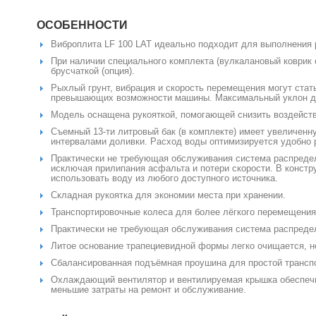
ОСОБЕННОСТИ
Виброплита LF 100 LAT идеально подходит для выполнения р
При наличии специального комплекта (вулкалановый коврик
брусчаткой (опция).
Рыхлый грунт, вибрация и скорость перемещения могут стат
превышающих возможности машины. Максимальный уклон для 
Модель оснащена рукояткой, помогающей снизить воздейств
Съемный 13-ти литровый бак (в комплекте) имеет увеличен
интервалами доливки. Расход воды оптимизируется удобно
Практически не требующая обслуживания система распредел
исключая прилипания асфальта и потери скорости. В констр
использовать воду из любого доступного источника.
Складная рукоятка для экономии места при хранении.
Транспортировочные колеса для более лёгкого перемещения 
Практически не требующая обслуживания система распреде
Литое основание трапециевидной формы легко очищается, не
Сбалансированная подъёмная проушина для простой трансп
Охлаждающий вентилятор и вентилируемая крышка обеспечи
меньшие затраты на ремонт и обслуживание.