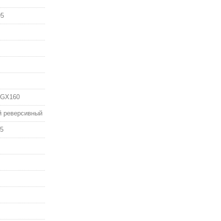
95
 GX160
й реверсивный
,5