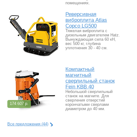
помещениях.
Реверсивная
виброплита Atlas
Copco LG500
Тяжелая виброплита с
дизельным двигателем Hatz.
Вынуждающая сила 60 кН,
вес 500 кг, глубина
уплотнения 30 - 40 см.
Компактный
магнитный
сверлильный станок
Fein KBB 40
Небольшой сверлильный
станок на магните. Для
сверления отверстий
174 607 р.
корончатыми сверлами
диаметром до 40 мм.
Все предложения (44)