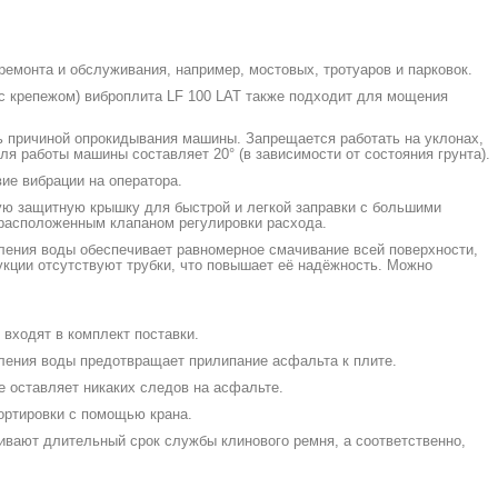
емонта и обслуживания, например, мостовых, тротуаров и парковок.
 с крепежом) виброплита LF 100 LAT также подходит для мощения
ь причиной опрокидывания машины. Запрещается работать на уклонах,
работы машины составляет 20° (в зависимости от состояния грунта).
ие вибрации на оператора.
ную защитную крышку для быстрой и легкой заправки с большими
 расположенным клапаном регулировки расхода.
ения воды обеспечивает равномерное смачивание всей поверхности,
укции отсутствуют трубки, что повышает её надёжность. Можно
входят в комплект поставки.
ления воды предотвращает прилипание асфальта к плите.
 оставляет никаких следов на асфальте.
ортировки с помощью крана.
вают длительный срок службы клинового ремня, а соответственно,