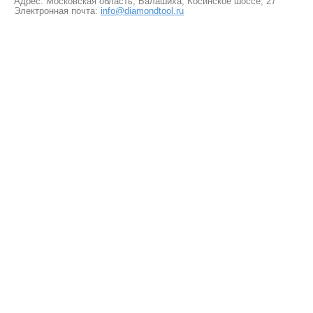
Адрес: Московская область, Балашиха, Косинское шоссе, 27
Электронная почта:
info@diamondtool.ru