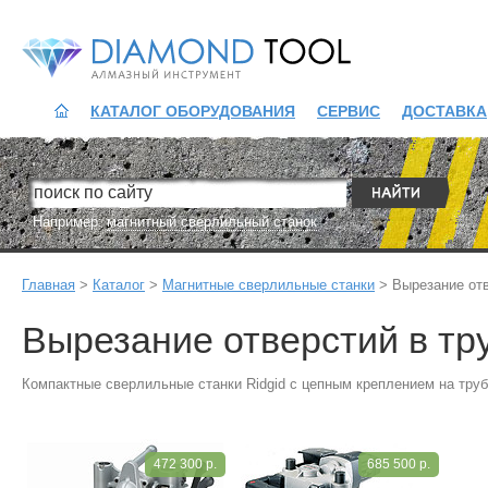
Diamond Tool
КАТАЛОГ ОБОРУДОВАНИЯ
СЕРВИС
ДОСТАВКА
Например:
магнитный сверлильный станок
Главная
>
Каталог
>
Магнитные сверлильные станки
>
Вырезание отв
Вырезание отверстий в тр
Компактные сверлильные станки Ridgid с цепным креплением на труб
472 300 р.
685 500 р.